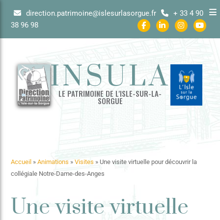
direction.patrimoine@islesurlasorgue.fr
+ 33 4 90
38 96 98
INSULA
LE PATRIMOINE DE L'ISLE-SUR-LA-
SORGUE
Accueil
»
Animations
»
Visites
»
Une visite virtuelle pour découvrir la
collégiale Notre-Dame-des-Anges
Une visite virtuelle