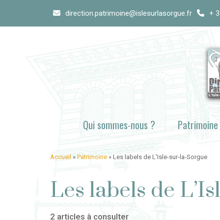
Skip
direction.patrimoine@islesurlasorgue.fr
+ 3
to
content
Qui sommes-nous ?
Patrimoine
Accueil
»
Patrimoine
»
Les labels de L'Isle-sur-la-Sorgue
Les labels de L’Is
2 articles à consulter