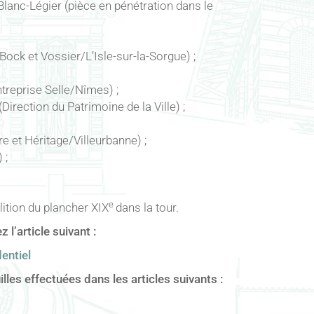
 Blanc-Légier (pièce en pénétration dans le
ock et Vossier/L’Isle-sur-la-Sorgue) ;
reprise Selle/Nîmes) ;
rection du Patrimoine de la Ville) ;
e et Héritage/Villeurbanne) ;
 ;
e
lition du plancher XIX
dans la tour.
l’article suivant :
entiel
lles effectuées dans les articles suivants :