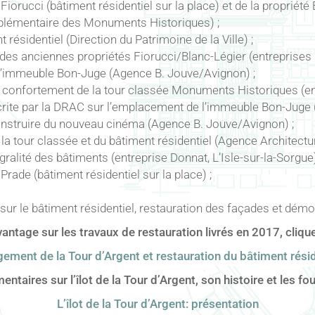
Fiorucci (bâtiment résidentiel sur la place) et de la propriété
plémentaire des Monuments Historiques) ;
résidentiel (Direction du Patrimoine de la Ville) ;
es anciennes propriétés Fiorucci/Blanc-Légier (entreprises B
 l’immeuble Bon-Juge (Agence B. Jouve/Avignon) ;
 confortement de la tour classée Monuments Historiques (ent
rite par la DRAC sur l’emplacement de l’immeuble Bon-Juge (Di
nstruire du nouveau cinéma (Agence B. Jouve/Avignon) ;
la tour classée et du bâtiment résidentiel (Agence Architectur
gralité des bâtiments (entreprise Donnat, L’Isle-sur-la-Sorgue)
Prade (bâtiment résidentiel sur la place) ;
sur le bâtiment résidentiel, restauration des façades et démo
antage sur les travaux de restauration livrés en 2017, cliquez 
ement de la Tour d’Argent et restauration du bâtiment résid
ires sur l’îlot de la Tour d’Argent, son histoire et les foui
L’îlot de la Tour d’Argent: présentation