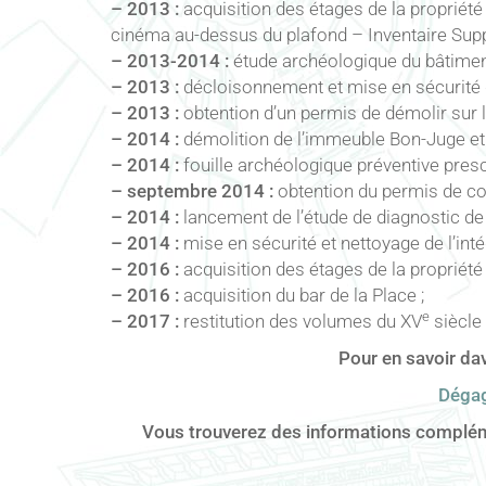
– 2013 :
acquisition des étages de la propriété 
cinéma au-dessus du plafond – Inventaire Sup
– 2013-2014 :
étude archéologique du bâtiment 
– 2013 :
décloisonnement et mise en sécurité d
– 2013 :
obtention d’un permis de démolir sur
– 2014 :
démolition de l’immeuble Bon-Juge et
– 2014 :
fouille archéologique préventive presc
– septembre 2014 :
obtention du permis de co
– 2014 :
lancement de l’étude de diagnostic de 
– 2014 :
mise en sécurité et nettoyage de l’inté
– 2016 :
acquisition des étages de la propriété 
– 2016 :
acquisition du bar de la Place ;
e
– 2017 :
restitution des volumes du XV
siècle 
Pour en savoir dav
Dégag
Vous trouverez des informations complémenta