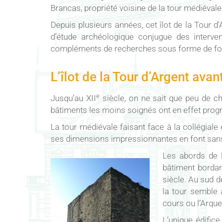
Brancas, propriété voisine de la tour médiévale 
Depuis plusieurs années, cet îlot de la Tour d
d’étude archéologique conjugue des interve
compléments de recherches sous forme de fou
L’îlot de la Tour d’Argent avant
e
Jusqu’au XII
siècle, on ne sait que peu de ch
bâtiments les moins soignés ont en effet progr
La tour médiévale faisant face à la collégiale 
ses dimensions impressionnantes en font sans n
Les abords de l
bâtiment bordan
siècle. Au sud de
la tour semble 
cours ou l’Arque
L’unique édifice