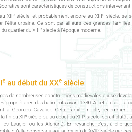
décorative sont caractéristiques de constructions intervenant a
e
e
au XII
siècle, et probablement encore au XIII
siècle, se s
ar l’élite urbaine. Ce sont par ailleurs ces grandes famille
e
n du quartier du XIII
siècle à l’époque moderne.
e
e
I
au début du XX
siècle
stiges de nombreuses constructions médiévales qui se dévelo
 propriétaires des bâtiments avant 1330. A cette date, la to
nent à Georges Cavalier. Cette famille noble, récemment i
e
e
a fin du XII
siècle ou au début du XIII
siècle, serait plutôt 
 les Laugier ou les Alphant). En revanche, c’est à elle que
e
semble qu’elle conserva jusqu’au milieu du XVII
siècle par ces