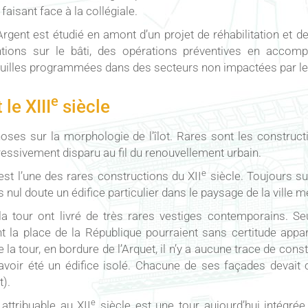
faisant face à la collégiale.
’Argent est étudié en amont d’un projet de réhabilitation et 
ntions sur le bâti, des opérations préventives en acco
illes programmées dans des secteurs non impactées par le 
e
 le XIII
siècle
oses sur la morphologie de l’îlot. Rares sont les construc
essivement disparu au fil du renouvellement urbain.
e
est l’une des rares constructions du XII
siècle. Toujours s
ul doute un édifice particulier dans le paysage de la ville m
a tour ont livré de très rares vestiges contemporains. 
t la place de la République pourraient sans certitude appar
 la tour, en bordure de l’Arquet, il n’y a aucune trace de const
avoir été un édifice isolé. Chacune de ses façades devait 
t).
e
 attribuable au XII
siècle est une tour aujourd’hui intégrée