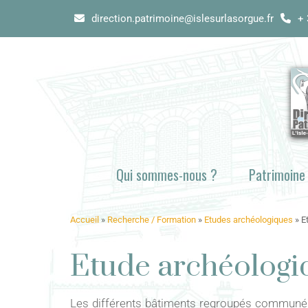
direction.patrimoine@islesurlasorgue.fr
+ 
Qui sommes-nous ?
Patrimoine
Accueil
»
Recherche / Formation
»
Etudes archéologiques
»
E
Etude archéologiqu
Les différents bâtiments regroupés communémen