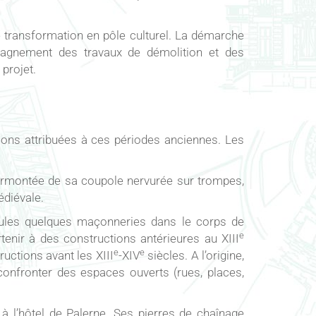
de transformation en pôle culturel. La démarche
mpagnement des travaux de démolition et des
projet.
tions attribuées à ces périodes anciennes. Les
urmontée de sa coupole nervurée sur trompes,
édiévale.
Seules quelques maçonneries dans le corps de
e
tenir à des constructions antérieures au XIII
e
e
ructions avant les XIII
-XIV
siècles. A l’origine,
confronter des espaces ouverts (rues, places,
 à l’hôtel de Palerne. Ses pierres de chaînage