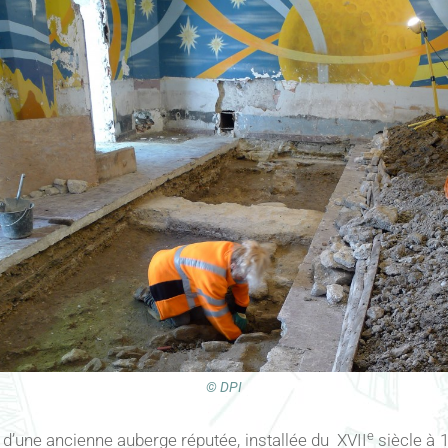
© DPI
e
 d’une ancienne auberge réputée, installée du XVII
siècle à 