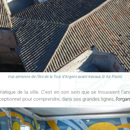
Vue aérienne de l’îlot de la Tour d’Argent avant travaux © Air Pixels
matique de la ville. C’est en son sein que se trouvaient l’
exceptionnel pour comprendre, dans ses grandes lignes,
l’organ