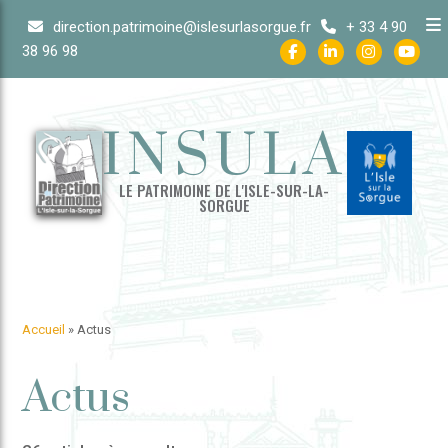
Skip
direction.patrimoine@islesurlasorgue.fr
+ 33 4 90
to
38 96 98
content
INSULA
LE PATRIMOINE DE L'ISLE-SUR-LA-
SORGUE
Accueil
»
Actus
Actus