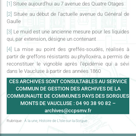
[1]
Située aujourd’hui au 7 avenue des Quatre Otages
[2]
Située au début de l’actuelle avenue du Général de
Gaulle
[3]
Le muid est une ancienne mesure pour les liquides
qui, par extension, désigne un contenant
[4]
La mise au point des greffés-soudés, réalisés à
partir de greffons résistants au phylloxéra, a permis de
reconstituer le vignoble après l’épidémie qui a sévi
dans le Vaucluse à partir des années 1860
CES ARCHIVES SONT CONSULTABLES AU SERVICE
COMMUN DE GESTION DES ARCHIVES DE LA
COMMUNAUTE DE COMMUNES PAYS DES SORGUES
MONTS DE VAUCLUSE : 04 90 38 90 82 –
archives@ccpsmv.fr
Rubrique :
À la une
,
Histoire de L'Isle-sur-la-Sorgue