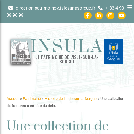
direction.patrimoine@islesurlasorgue.fr
+ 33 4 90
38 96 98
INSULA
LE PATRIMOINE DE L'ISLE-SUR-LA-
SORGUE
Accueil
»
Patrimoine
»
Histoire de L'Isle-sur-la-Sorgue
»
Une collection
de factures à en-tête du début...
Une collection de