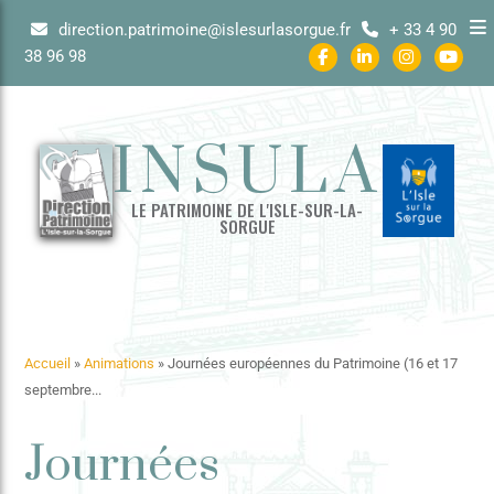
direction.patrimoine@islesurlasorgue.fr
+ 33 4 90
38 96 98
INSULA
LE PATRIMOINE DE L'ISLE-SUR-LA-
SORGUE
Accueil
»
Animations
»
Journées européennes du Patrimoine (16 et 17
septembre...
Journées