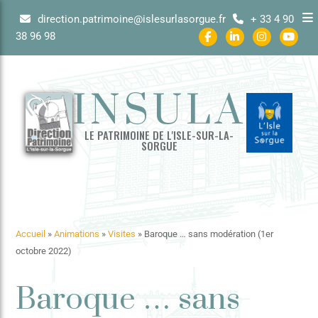
direction.patrimoine@islesurlasorgue.fr
+ 33 4 90
38 96 98
INSULA
LE PATRIMOINE DE L'ISLE-SUR-LA-
SORGUE
Accueil
»
Animations
»
Visites
»
Baroque … sans modération (1er
octobre 2022)
Baroque … sans