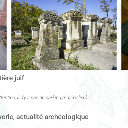
ère juif
ttention, il n’y a pas de parking matérialisé)
verie, actualité archéologique