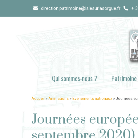
Skip
direction.patrimoine@islesurlasorgue.fr
+ 3
to
content
Qui sommes-nous ?
Patrimoine
Accueil
»
Animations
»
Evénements nationaux
»
Journées eur
Journées européen
septembre 2020)