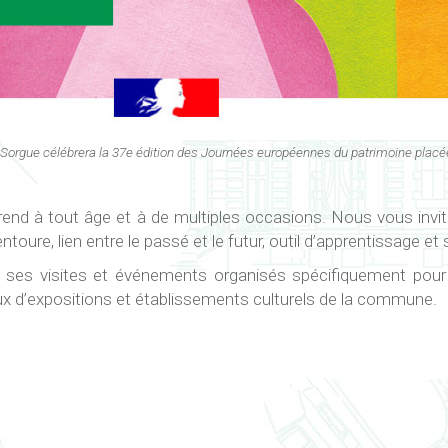
-la-Sorgue célébrera la 37e édition des Journées européennes du patrimoine plac
prend à tout âge et à de multiples occasions. Nous vous in
ure, lien entre le passé et le futur, outil d’apprentissage et s
 ses visites et événements organisés spécifiquement pour
eux d’expositions et établissements culturels de la commune.