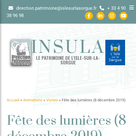
direction.patrimoine@islesurlasorgue.fr
+ 33 4 90
38 96 98
INSULA
LE PATRIMOINE DE L'ISLE-SUR-LA-
SORGUE
Accueil
»
Animations
»
Visites
»
Fête des lumières (8 décembre 2019)
Fête des lumières (8