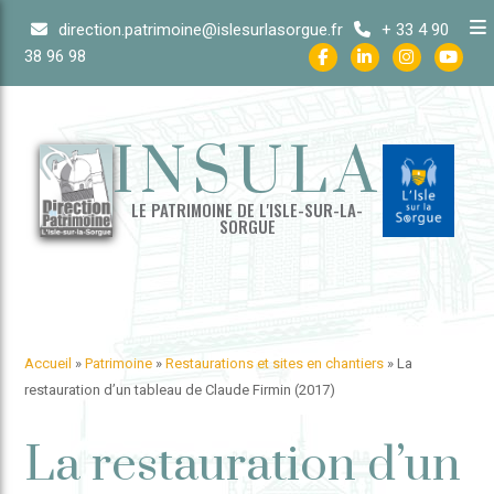
Skip
direction.patrimoine@islesurlasorgue.fr
+ 33 4 90
to
38 96 98
content
INSULA
LE PATRIMOINE DE L'ISLE-SUR-LA-
SORGUE
Accueil
»
Patrimoine
»
Restaurations et sites en chantiers
»
La
restauration d’un tableau de Claude Firmin (2017)
La restauration d’un