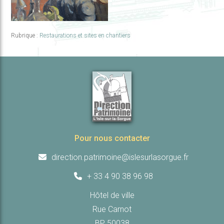
Rubrique :
Restaurations et sites en chantiers
Navigation
de
l’article
Pour nous contacter
direction.patrimoine@islesurlasorgue.fr
+ 33 4 90 38 96 98
Hôtel de ville
Rue Carnot
BP 50038