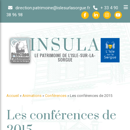
Skip
direction.patrimoine@islesurlasorgue.fr
+ 33 4 90
to
38 96 98
content
INSULA
LE PATRIMOINE DE L'ISLE-SUR-LA-
SORGUE
Accueil
»
Animations
»
Conférences
»
Les conférences de 2015
Les conférences de